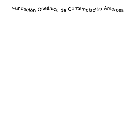
El cangrejo lee de costado – Exoesqueletextos
Comisionados