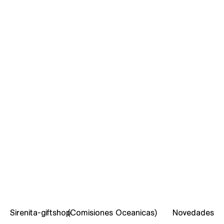
¿Qué es F.O.C.A? (Lea el manifiesto de la fundación)
Sirenita-giftshop
(Comisiones Oceanicas)
Novedades